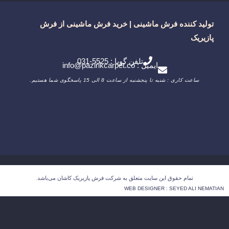
تولید کننده فرش ماشینی | خرید فرش ماشینی از فرش
پازیریک
تلفن گویا : 5525-031
ایمیل : info@pazirikcarpet.co
ساعت کاری : شنبه تا پنجشنبه از ساعت 8 الی 15 پاسخگوی شما هستیم.
تمام حقوق این سایت متعلق به شرکت فرش پازیریک کاشان می‌باشد.
WEB DESIGNER : SEYED ALI NEMATIAN