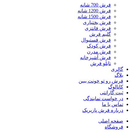
فرش 700 شانه
فرش 1200 شانه
فرش 1500 شانه
فرش بختیاری
فرش فانتزی
گلیم فرش
فرش فستیوال
فرش کودک
فرش مدرن
فرش آشپزخانه
تابلو فرش
گالری
بلاگ
فرش رو تو خونت ببین
کاتالوگ
ثبت گارانتی
در خواست نمایندگی
تماس با ما
درباره فرش پازیریک
صفحه اصلی
فروشگاه