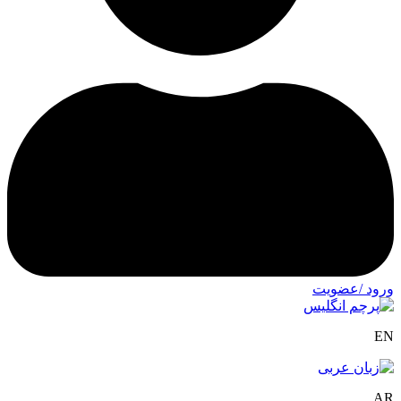
ورود /عضویت
EN
AR