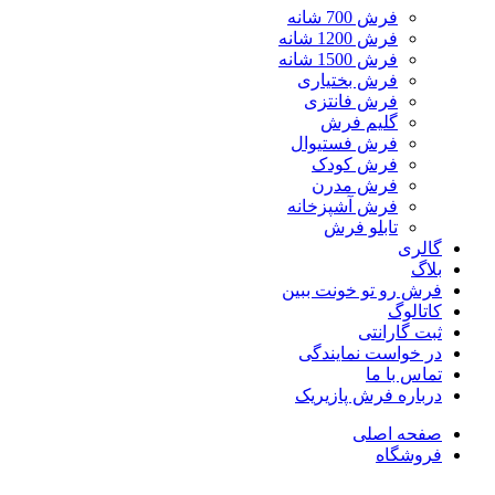
فرش 700 شانه
فرش 1200 شانه
فرش 1500 شانه
فرش بختیاری
فرش فانتزی
گلیم فرش
فرش فستیوال
فرش کودک
فرش مدرن
فرش آشپزخانه
تابلو فرش
گالری
بلاگ
فرش رو تو خونت ببین
کاتالوگ
ثبت گارانتی
در خواست نمایندگی
تماس با ما
درباره فرش پازیریک
صفحه اصلی
فروشگاه