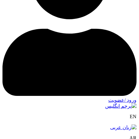
ورود /عضویت
EN
AR