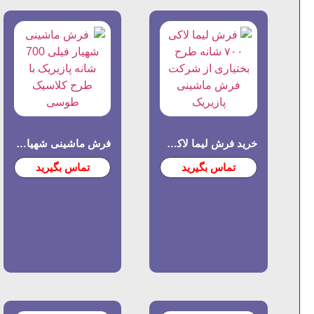
خرید فرش لیما لاکی ۷۰۰ شانه | طرح بختیاری اصیل | فرش پازیریک
فرش ماشینی شهیار فیلی 700 شانه | پازیریک – کیفیت تضمینی
تماس بگیرید
تماس بگیرید