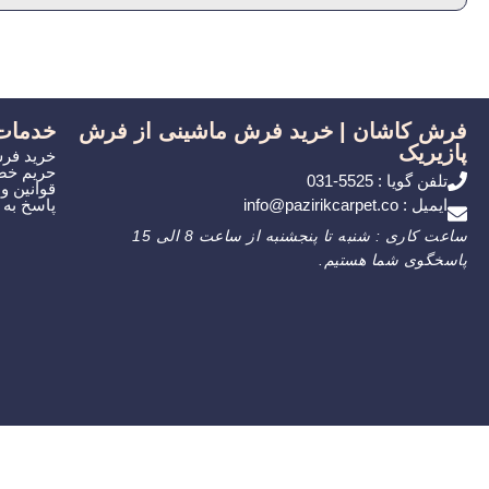
فرش کاشان | خرید فرش ماشینی از فرش
خدمات
پازیریک
خرید فر
حریم خ
تلفن گویا : 5525-031
قوانین و
ایمیل : info@pazirikcarpet.co
پاسخ به
ساعت کاری : شنبه تا پنجشنبه از ساعت 8 الی 15
پاسخگوی شما هستیم.